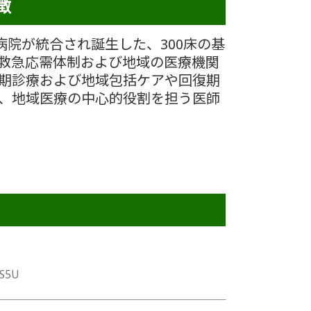
徴
病院が統合され誕生した、300床の基
救急応需体制および地域の医療機関
期診療および地域包括ケアや回復期
、地域医療の中心的役割を担う医師
oS5U