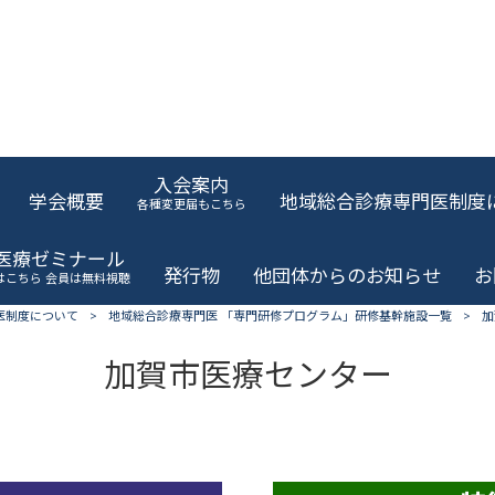
入会案内
学会概要
地域総合診療専門医制度
各種変更届もこちら
域医療ゼミナール
発行物
他団体からのお知らせ
お
はこちら 会員は無料視聴
医制度について
>
地域総合診療専門医 「専門研修プログラム」研修基幹施設一覧
>
加
加賀市医療センター