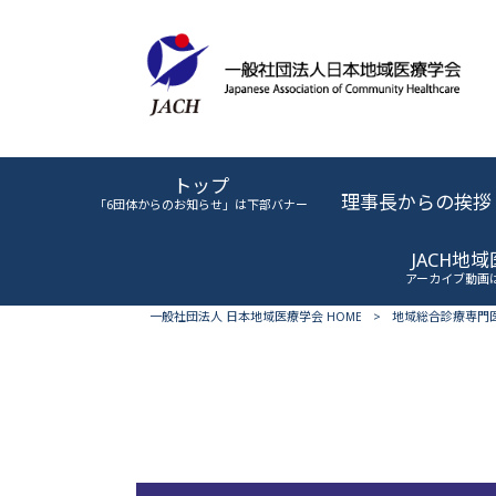
トップ
理事長からの挨拶
「6団体からのお知らせ」は下部バナー
JACH地
アーカイブ動画
一般社団法人 日本地域医療学会 HOME
>
地域総合診療専門