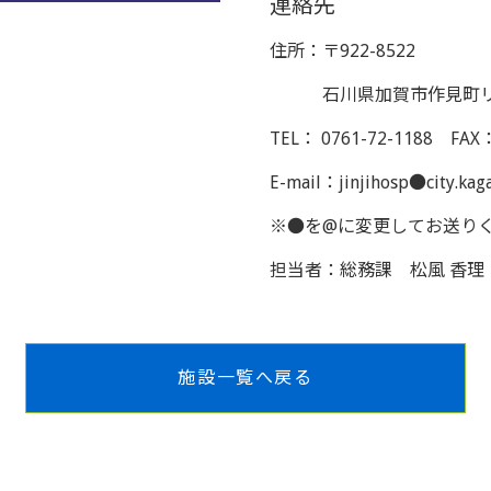
連絡先
住所：〒922-8522
石川県加賀市作見町リ
TEL： 0761-72-1188 FAX：
E-mail：jinjihosp●city.kaga
※●を@に変更してお送り
担当者：総務課 松風 香理
施設一覧へ戻る