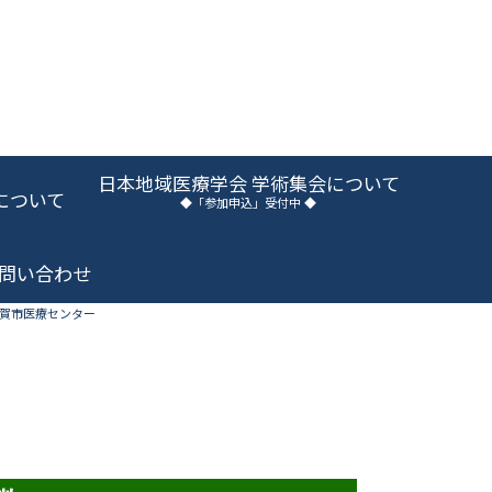
日本地域医療学会 学術集会について
について
◆「参加申込」受付中 ◆
問い合わせ
賀市医療センター