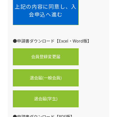
手段で個人情報を取得します。提供していただ
上記の内容に同意し、入
いた個人情報は次の目的以外に利用することは
会申込へ進む
ありません。
３ 個人情報の利用目的
本学会は、会員から取得した個人情報を以下の
●申請書ダウンロード【Excel・Word版】
目的で利用します。
（1）本学会から会員への連絡、学会誌等学会発
会員登録変更届
行物の送付をする場合
（2）会員が本学会へ各種申請、届出、申込、問
合せ等をした際の本人確認を行う場合
退会届(一般会員)
（3）本学会が行う調査・研究に関する書類等の
送付を行う場合
退会届(学生)
（4）会員や第三者が会員を対象に行う学術調
査・研究で、本学会が関係書類等の送付の委託
●申請書ダウンロード【PDF版】