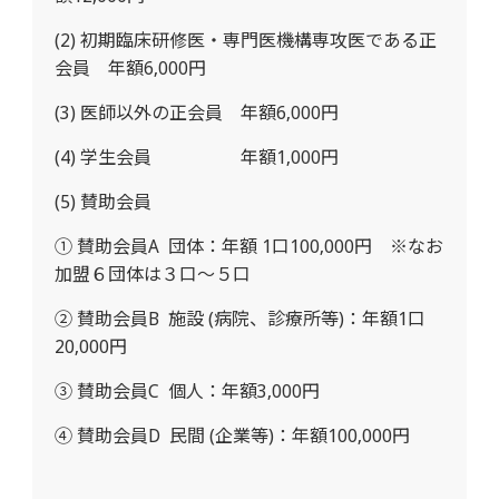
(2)
初期臨床研修医・専門医機構専攻医である正
会員 年額
6,000
円
(3)
医師以外の正会員 年額
6,000
円
(4)
学生会員 年額
1,000
円
(5)
賛助会員
① 賛助会員
A
団体：年額
1
口
100,000
円 ※なお
加盟６団体は３口～５口
② 賛助会員
B
施設
(
病院、診療所等
)
：年額
1
口
20,000
円
③ 賛助会員
C
個人：年額
3,000
円
④ 賛助会員D 民間 (企業等)：年額100,000円