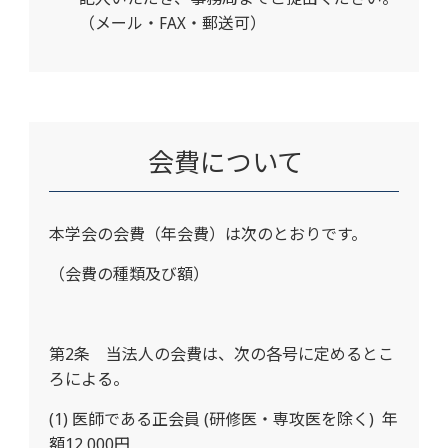
（メール・FAX・郵送可）
会費について
本学会の会費（年会費）は次のとおりです。
（会費の種類及び額）
第
2
条 当法人の会費は、次の各号に定めるとこ
ろによる。
(1)
医師である正会員
(
研修医・専攻医を除く
)
年
額
12,000
円