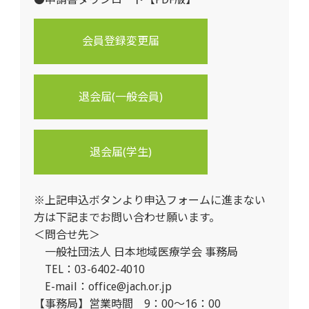
を受け、執行役員会で妥当と認めた場合の、会
員への書類送付を行う場合
会員登録変更届
４ 個人情報の第三者への開示・提供の禁止
本学会は、以下の場合を除き、会員から取得し
た個人情報を第三者に開示または提供いたしま
退会届(一般会員)
せん。
（1）会員の同意がある場合
退会届(学生)
（2）本学会が会務を委託する業者に開示する場
合
※上記申込ボタンより申込フォームに進まない
（3）法令に基づく手続きで開示を求められた場
方は下記までお問い合わせ願います。
合
＜問合せ先＞
５ 個人情報の管理
一般社団法人 日本地域医療学会 事務局
TEL：03-6402-4010
本学会は、個人情報管理を徹底し、取得した個
E-mail：office@jach.or.jp
人情報の不正流用、改ざん、滅失、外部への漏
【事務局】営業時間 9：00～16：00