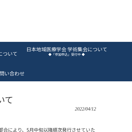
日本地域医療学会 学術集会について
について
◆「参加申込」受付中 ◆
問い合わせ
いて
2022/04/12
都合により、5月中旬以降順次発行させていた