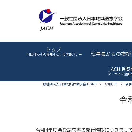
トップ
理事長からの挨拶
「6団体からのお知らせ」は下部バナー
JACH地
アーカイブ動画
一般社団法人 日本地域医療学会 HOME
>
お知らせ
>
令和
令
令和4年度会費請求書の発行時期につきまし