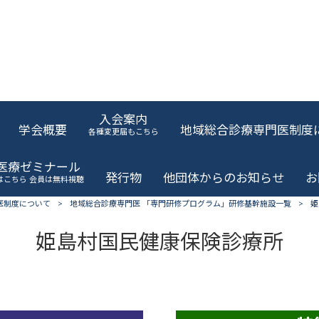
入会案内
学会概要
地域総合診療専門医制度
各種変更届もこちら
域医療ゼミナール
発行物
他団体からのお知らせ
お
はこちら 会員は無料視聴
医制度について
>
地域総合診療専門医 「専門研修プログラム」研修基幹施設一覧
>
姫
姫島村国民健康保険診療所