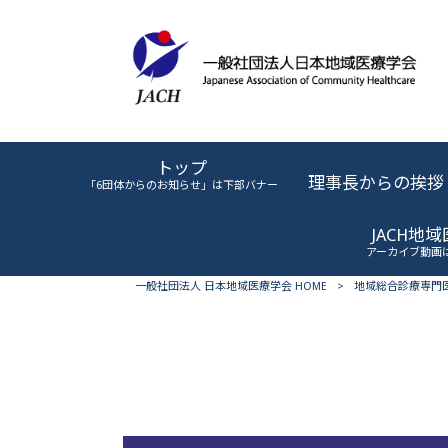
トップ
理事長からの挨拶
「6団体からのお知らせ」は下部バナー
JACH地
アーカイブ動画
一般社団法人 日本地域医療学会 HOME
>
地域総合診療専門