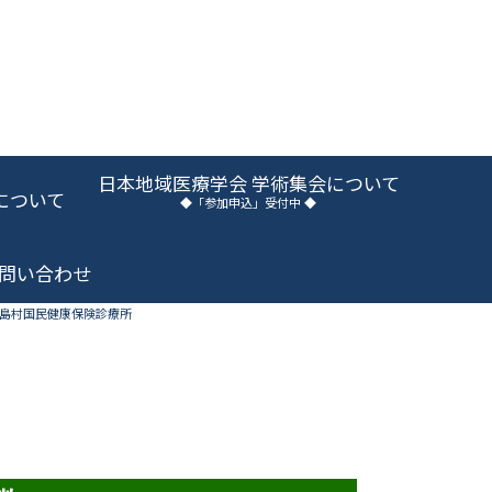
日本地域医療学会 学術集会について
について
◆「参加申込」受付中 ◆
問い合わせ
島村国民健康保険診療所